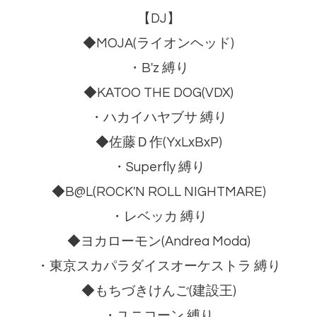
【DJ】
◆MOJA(ライオンヘッド)
・B'z 縛り
◆KATOO THE DOG(VDX)
・ハカイハヤブサ 縛り
◆佐藤Ｄ作(YxLxBxP)
・Superfly 縛り
◆B@L(ROCK'N ROLL NIGHTMARE)
・レベッカ 縛り
◆ヨカローモン(Andrea Moda)
・東京スカパラダイスオーケストラ 縛り
◆もちづきけんご(建設王)
・ユニコーン 縛り