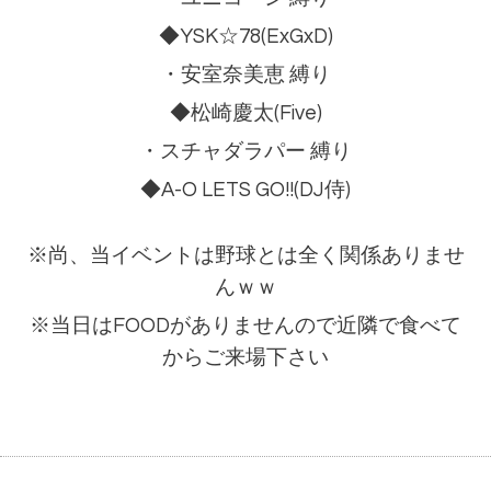
◆YSK☆78(ExGxD)
・安室奈美恵 縛り
◆松崎慶太(Five)
・スチャダラパー 縛り
◆A-O LETS GO!!(DJ侍)
※尚、当イベントは野球とは全く関係ありませ
んｗｗ
※当日はFOODがありませんので近隣で食べて
からご来場下さい