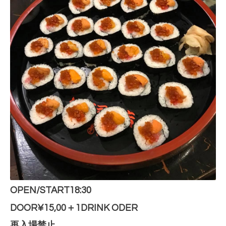
OPEN/START18:30
DOOR¥15,00＋1DRINK ODER
再入場禁止