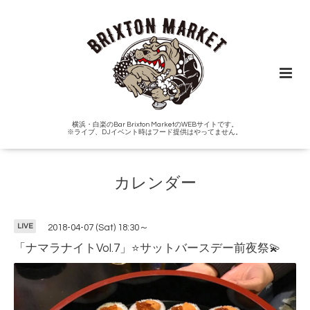
横浜・白楽のBar Brixton MarketのWEBサイトです。
※ライブ、DJイベント時はフード提供はやってません。
カレンダー
LIVE
2018-04-07 (Sat) 18:30～
「ナマラナイトVol.7」⭐️サットバースデー前夜祭💫