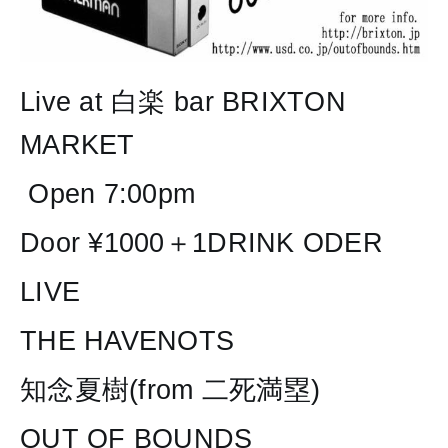
Live at 白楽 bar BRIXTON 
MARKET
 Open 7:00pm 
Door ¥1000＋1DRINK ODER
LIVE
THE HAVENOTS 
知念夏樹(from 二死満塁) 
OUT OF BOUNDS