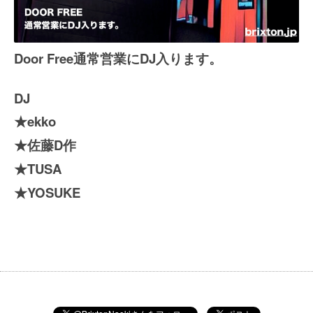
Door Free
DJ
通常営業に
入ります。
DJ
ekko
★
D
★
佐藤
作
TUSA
★
YOSUKE
★