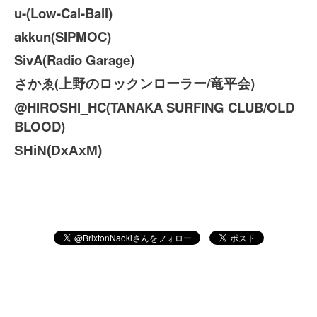
u-(Low-Cal-Ball)
akkun(SIPMOC)
SivA(Radio Garage)
さかゑ(上野のロックンローラー/竜平会)
@HIROSHI_HC(TANAKA SURFING CLUB/OLD
BLOOD)
SHiN(DxAxM)