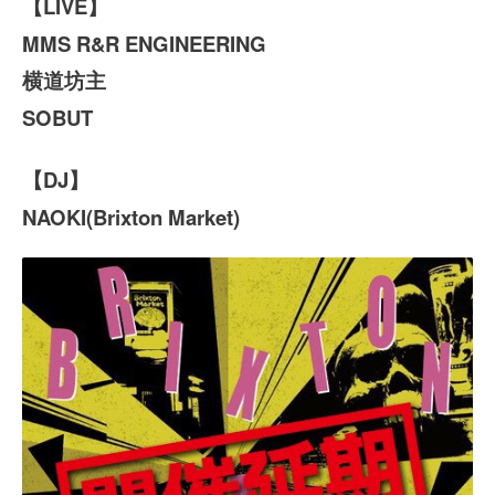
【LIVE】
MMS R&R ENGINEERING
横道坊主
SOBUT
【DJ】
NAOKI(Brixton Market)