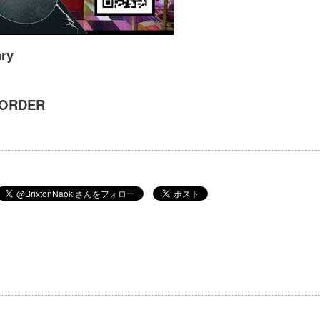
ary
 ORDER