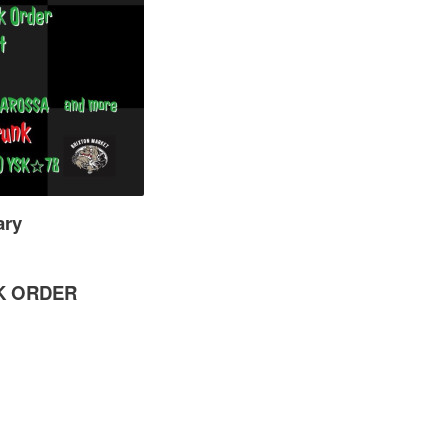
ary
K ORDER